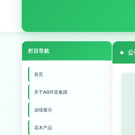
栏目导航
公
首页
关于AG环亚集团
业绩展示
花木产品