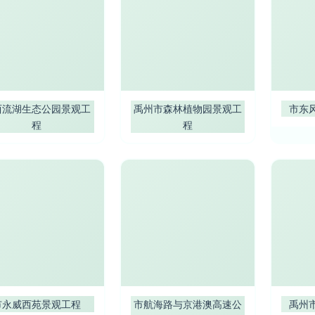
西流湖生态公园景观工
禹州市森林植物园景观工
市东
程
程
市永威西苑景观工程
市航海路与京港澳高速公
禹州