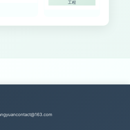
工程
angyuancontact@163.com