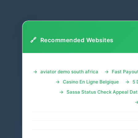
Recommended Websites
aviator demo south africa
·
Fast Payou
·
Casino En Ligne Belgique
·
5 
Sassa Status Check Appeal Dat