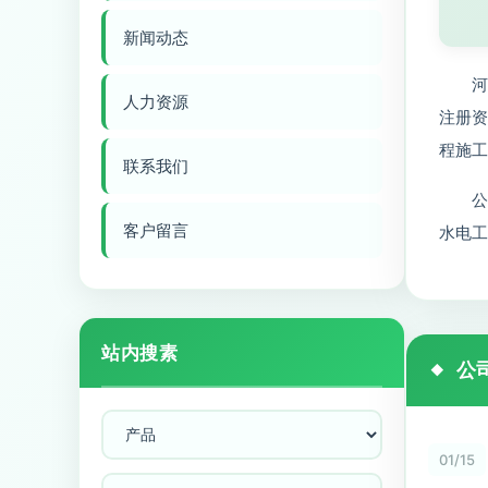
新闻动态
河
人力资源
注册资
程施工
联系我们
客户留言
水电工
站内搜素
公
01/15