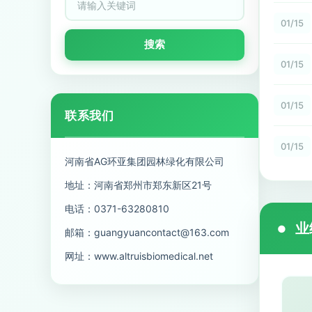
01/15
01/15
01/15
联系我们
01/15
河南省AG环亚集团园林绿化有限公司
地址：河南省郑州市郑东新区21号
电话：0371-63280810
业
邮箱：
guangyuancontact@163.com
网址：www.altruisbiomedical.net