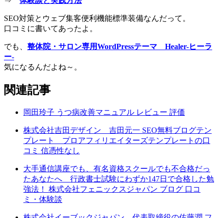
⇒
体験談と実践方法
SEO対策とウェブ集客便利機能標準装備なんだって。
口コミに書いてあったよ。
でも、
整体院・サロン専用WordPressテーマ Healer-ヒーラ
ー-
気になるんだよね～。
関連記事
岡田玲子 うつ病改善マニュアル レビュー 評価
株式会社吉田デザイン 吉田元一 SEO無料ブログテン
プレート プロアフィリエイターズテンプレートの口
コミ 信憑性なし
大手通信講座でも、有名資格スクールでも不合格だっ
たあなたへ 行政書士試験にわずか147日で合格した勉
強法！ 株式会社フェニックスジャパン ブログ 口コ
ミ・体験談
株式会社イーブックジャパン 代表取締役の佐藤潤 フ