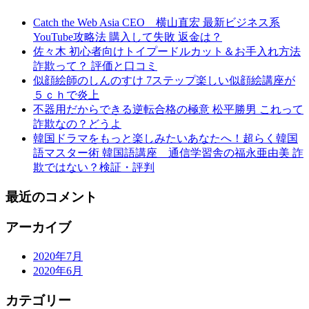
Catch the Web Asia CEO 横山直宏 最新ビジネス系
YouTube攻略法 購入して失敗 返金は？
佐々木 初心者向けトイプードルカット＆お手入れ方法
詐欺って？ 評価と口コミ
似顔絵師のしんのすけ 7ステップ楽しい似顔絵講座が
５ｃｈで炎上
不器用だからできる逆転合格の極意 松平勝男 これって
詐欺なの？どうよ
韓国ドラマをもっと楽しみたいあなたへ！超らく韓国
語マスター術 韓国語講座 通信学習舎の福永亜由美 詐
欺ではない？検証・評判
最近のコメント
アーカイブ
2020年7月
2020年6月
カテゴリー