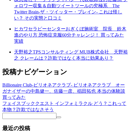
ォロワー収集＆自動ツイートツールの究極系 The
Twitter Brain-ザ・ツイッター・ブレイン- これは怪し
い？ その実態と口コミ
ヒカワセラピーセンターおぎくぼ施術室 院長 鈴木
進のやり方 恐怖症克服60分チャレンジ！ 買ってみた
実績
天野裕之TPSコンサルティング MUB株式会社 天野裕
之 クレームは？詐欺ではなく本当に効果あり？
投稿ナビゲーション
Billionaire Club-ビリオネアクラブ- ビリオネアクラブ オー
ガナイザーの中島健一、佐藤一彦、椙田拓也 本当の体験談
買ってみた
フェイスブッククエスト インフォミラクル どう？これって
本物？詐欺ではなさそう
最近の投稿